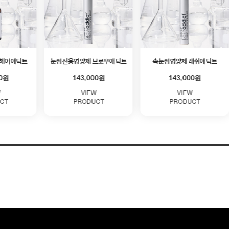
 헤어애딕트
눈썹전용영양제 브로우애딕트
속눈썹영양제 래쉬애딕트
00원
143,000원
143,000원
W
VIEW
VIEW
CT
PRODUCT
PRODUCT