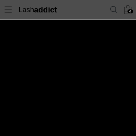
addict
Lash
0