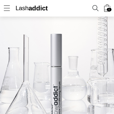
addict
Lash
0