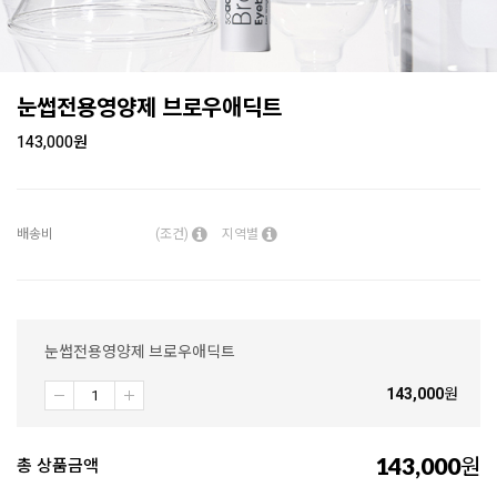
눈썹전용영양제 브로우애딕트
143,000
원
배송비
(조건)
지역별
눈썹전용영양제 브로우애딕트
143,000
원
143,000
원
총 상품금액