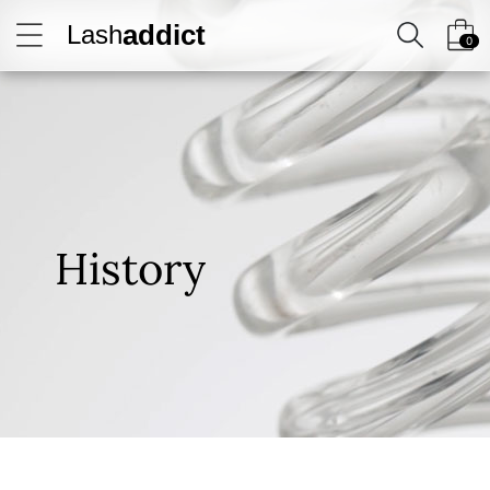
addict
Lash
0
History