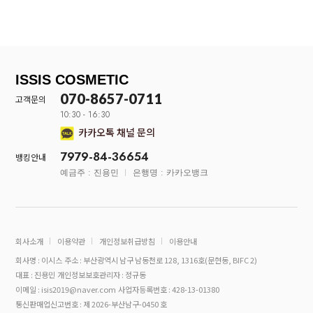
ISSIS COSMETIC
070-8657-0711
고객문의
10:30 - 16:30
카카오톡 채널 문의
7979-84-36654
뱅킹안내
예금주 : 진용민
은행명 : 카카오뱅크
회사소개
이용약관
개인정보취급방침
이용안내
회사명 : 이시스
주소 : 부산광역시 남구 남동천로 128, 1316호(문현동, BIFC 2)
대표 : 진용민
개인정보보호관리자 : 정규동
이메일 : isis2019@naver.com
사업자등록번호 : 428-13-01380
통신판매업신고번호 : 제 2026-부산남구-0450 호